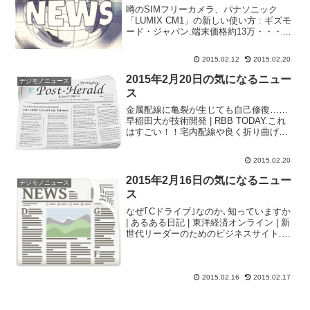
噂のSIMフリーカメラ、パナソニック
「LUMIX CM1」の新しい使い方 : ギズモ
ード・ジャパン.端末価格約13万・・・5
万くらいならちょっと欲しいかなと思っ
てたんですが高いし2000台限定だそうで
2015.02.12
2015.02.20
す。しかも、望遠レンズなんかも付けら
れる...
2015年2月20日の気になるニュー
デジモノニュース
ス
金属配線に亀裂が生じても自己修復……
早稲田大が技術開発 | RBB TODAY.これ
はすごい！！宅内配線や良く折り曲げる
ような線はかなり効果ありそう。身近な
ところで行くとドライヤーの線かな。ハ
2015.02.20
イレゾプレーヤー「AK240」に、音質追
求のステ...
2015年2月16日の気になるニュー
デジモノニュース
ス
なぜ｢Cドライブ｣なのか､知っていますか
| あるある日記 | 東洋経済オンライン | 新
世代リーダーのためのビジネスサイト.意
外に自分も知りませんでした。Aドライブ
とBドライブがあれだったとは・・・東亜
重工製バリアブルオーバーヘッドフォ
ン...
2015.02.16
2015.02.17