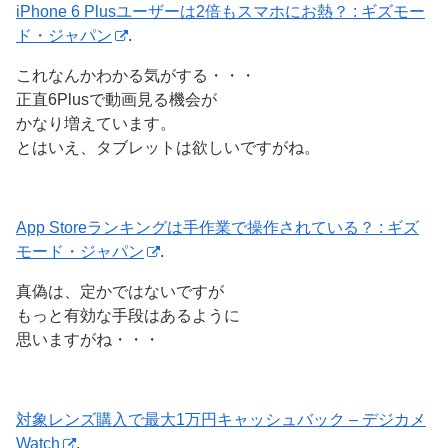
iPhone 6 Plusユーザーは2倍もスマホにお熱？ : ギズモー
ド・ジャパン
.
これなんかわかる気がする・・・
正直6Plusで動画見る機会が
かなり増えています。
とはいえ、タブレットは欲しいですがね。
App Storeランキングは手作業で操作されている？ : ギズ
モード・ジャパン
.
真偽は、定かではないですが
もっと有効な手段はあるように
思いますがね・・・
対象レンズ購入で最大1万円キャッシュバック – デジカメ
Watch
.