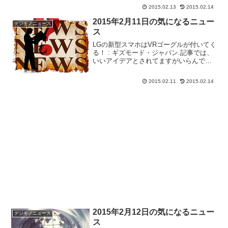
のですがモバイルデータ通信を介し...
2015.02.13
2015.02.14
2015年2月11日の気になるニュー
デジモノニュース
ス
LGの新型スマホはVRゴーグルが付いてく
る！ : ギズモード・ジャパン.記事では、
いいアイデアとされてますがいらんでし
ょ・・・そもそも、デカすぎるし。画面
タッチで指紋認証ができる特許、アップ
2015.02.11
2015.02.14
ルが取得 : ギズモード・ジャパン.これ実
用化かな...
2015年2月12日の気になるニュー
デジモノニュース
ス