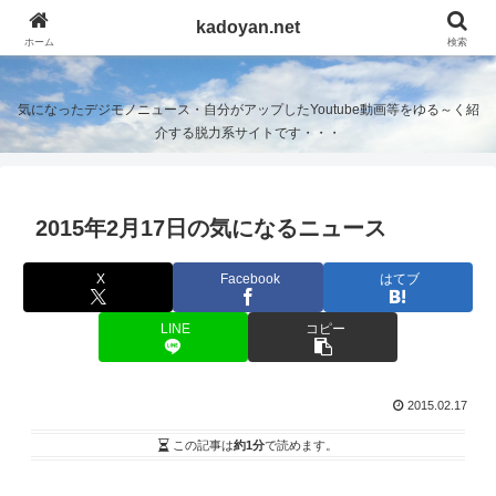
kadoyan.net
kadoyan.net
ホーム
検索
気になったデジモノニュース・自分がアップしたYoutube動画等をゆる～く紹
介する脱力系サイトです・・・
2015年2月17日の気になるニュース
X
Facebook
はてブ
LINE
コピー
2015.02.17
この記事は
約1分
で読めます。