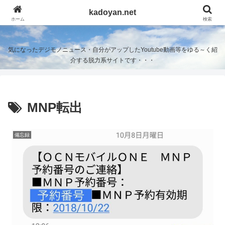
kadoyan.net
kadoyan.net
ホーム
検索
気になったデジモノニュース・自分がアップしたYoutube動画等をゆる～く紹
介する脱力系サイトです・・・
MNP転出
備忘録