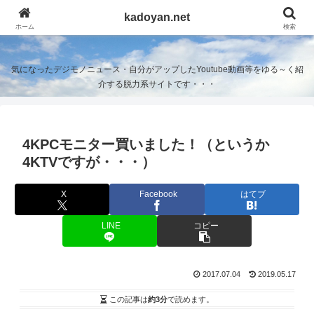
kadoyan.net
kadoyan.net
ホーム
検索
気になったデジモノニュース・自分がアップしたYoutube動画等をゆる～く紹
介する脱力系サイトです・・・
4KPCモニター買いました！（というか
4KTVですが・・・）
X
Facebook
はてブ
LINE
コピー
2017.07.04
2019.05.17
この記事は
約3分
で読めます。