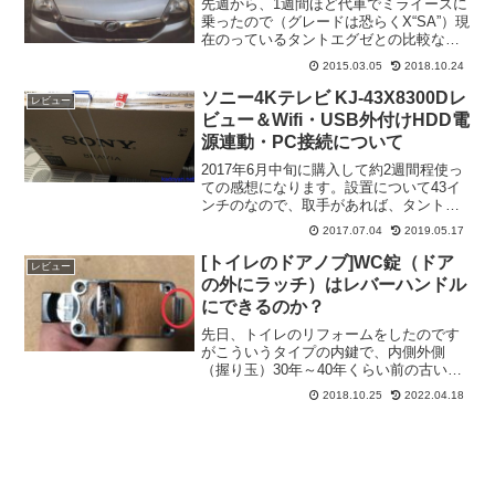
先週から、1週間ほど代車でミライースに
乗ったので（グレードは恐らくX“SA”）現
在のっているタントエグゼとの比較な
ど・・・まず、驚いたのがエンジン音が
2015.03.05
2018.10.24
静かなこと。走行中もかなり静かです
が、エンジンを掛けるときの音が普通車
ソニー4Kテレビ KJ-43X8300Dレ
レビュー
の様な音は少し驚きま...
ビュー＆Wifi・USB外付けHDD電
源連動・PC接続について
2017年6月中旬に購入して約2週間程使っ
ての感想になります。設置について43イ
ンチのなので、取手があれば、タント系
の車なら後部座席に乗せることもでき、
2017.07.04
2019.05.17
階段の上り下り等もサクサクと行けま
す。1人でも、設置できますが出来れば2
[トイレのドアノブ]WC錠（ドア
レビュー
人でやると楽です...
の外にラッチ）はレバーハンドル
にできるのか？
先日、トイレのリフォームをしたのです
がこういうタイプの内鍵で、内側外側
（握り玉）30年～40年くらい前の古い家
ならほぼ標準で、付いているであろうラ
2018.10.25
2022.04.18
ッチ（赤丸）がドアの中に入っていな
い、外付け（表現があっているかわかり
ませんが・・・）になって...