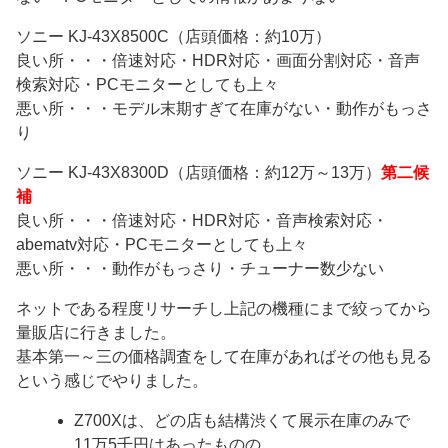
ソニー KJ-43X8500C（店頭価格：約10万）
良い所・・・倍速対応・HDR対応・画面分割対応・音声
検索対応・PCモニターとしても上々
悪い所・・・モデル末期すぎて在庫がない・動作がもっさ
り
ソニー KJ-43X8300D（店頭価格：約12万～13万）
第二候
補
良い所・・・倍速対応・HDR対応・音声検索対応・
abematv対応・PCモニターとしても上々
悪い所・・・動作がもっさり・チューナー数少ない
ネットである程度リサーチし上記の機種にまで絞ってから
量販店に行きました。
基本第一～三の価格調査をして在庫があればその他も見る
という感じでやりました。
Z700Xは、どの店も結構渋くて展示在庫のみで
11万5千円はあったものの