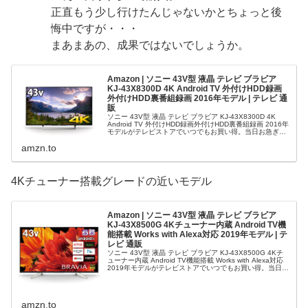
正直もう少し行けたんじゃないかとちょっと後
悔中ですが・・・
まあまあの、成果ではないでしょうか。
Amazon | ソニー 43V型 液晶 テレビ ブラビア
KJ-43X8300D 4K Android TV 外付けHDD録画
外付けHDD裏番組録画 2016年モデル | テレビ 通
販
ソニー 43V型 液晶 テレビ ブラビア KJ-43X8300D 4K
Android TV 外付けHDD録画外付けHDD裏番組録画 2016年
モデルがテレビストアでいつでもお買い得。当日お急ぎ便
対象商品は、当日お届け可能です。アマゾン配送...
amzn.to
4Kチューナー搭載グレードの近いモデル
Amazon | ソニー 43V型 液晶 テレビ ブラビア
KJ-43X8500G 4Kチューナー内蔵 Android TV機
能搭載 Works with Alexa対応 2019年モデル | テ
レビ 通販
ソニー 43V型 液晶 テレビ ブラビア KJ-43X8500G 4Kチ
ューナー内蔵 Android TV機能搭載 Works with Alexa対応
2019年モデルがテレビストアでいつでもお買い得。当日お
急ぎ便対象商品は、当日お届け可...
amzn.to