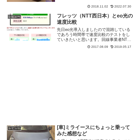
感じの、ちょっといい感じの灯具にして
2018.11.02
2022.07.30
人感センサー対応の電球も買って準備し
ていたのですがリフォーム前に、電球だ
フレッツ（NTT西日本）とeo光の
レビュー
け変えてテストしていた時...
速度比較
先日eo光導入しましたので混雑している
であろう時間帯で速度比較のテストをし
ていきたいと思います。回線事業者NTT
西日本ケイ・オプティコムプロバイダー
2017.08.09
2019.05.17
ASAHI-NET同上回線種類フレッツ光ネク
ストファミリー･スーパーハイスピードタ
イプ 隼e...
[車]ミライースにちょっと乗って
レビュー
みた感想など